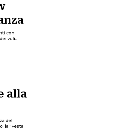
ow
ranza
nti con
i voli...
 alla
za del
: la “Festa