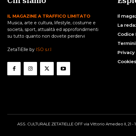
Chi siamo
Espl
Il maga
IL MAGAZINE A TRAFFICO LIMITATO
Musica, arte e cultura, lifestyle, costume e
La reda
società, sport, attualità ed approfondimenti
Codice 
su tutto quanto non dovete perdervi
Termini
ZetaTiElle by
ISO s.r.l
Privacy
Cookie
ASS. CULTURALE ZETATIELLE OFF via Vittorio Amedeo II, 21 - 1