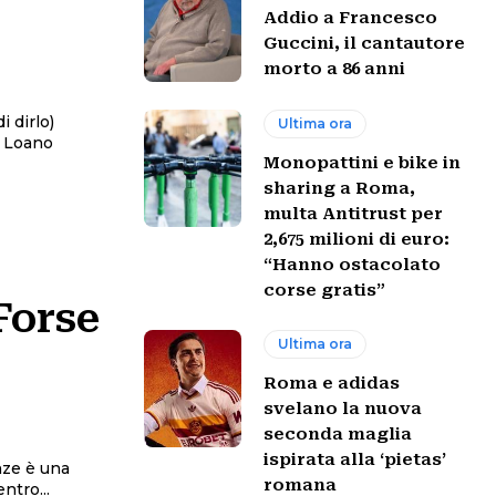
Addio a Francesco
Guccini, il cantautore
morto a 86 anni
i dirlo)
Ultima ora
o
Monopattini e bike in
sharing a Roma,
multa Antitrust per
2,675 milioni di euro:
“Hanno ostacolato
corse gratis”
Forse
Ultima ora
Roma e adidas
svelano la nuova
seconda maglia
ispirata alla ‘pietas’
nze è una
romana
ntro...