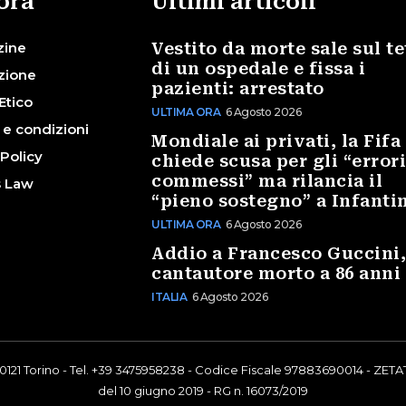
ora
Ultimi articoli
zine
Vestito da morte sale sul te
di un ospedale e fissa i
zione
pazienti: arrestato
Etico
ULTIMA ORA
6 Agosto 2026
 e condizioni
Mondiale ai privati, la Fifa
 Policy
chiede scusa per gli “error
commessi” ma rilancia il
s Law
“pieno sostegno” a Infanti
ULTIMA ORA
6 Agosto 2026
Addio a Francesco Guccini,
cantautore morto a 86 anni
ITALIA
6 Agosto 2026
0121 Torino - Tel. +39 3475958238 - Codice Fiscale 97883690014 - ZETAT
del 10 giugno 2019 - RG n. 16073/2019