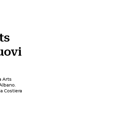
ts
uovi
a Arts
 Albano.
la Costiera