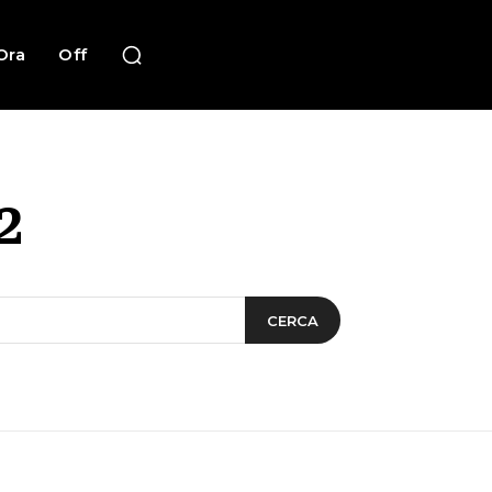
Ora
Off
2
CERCA