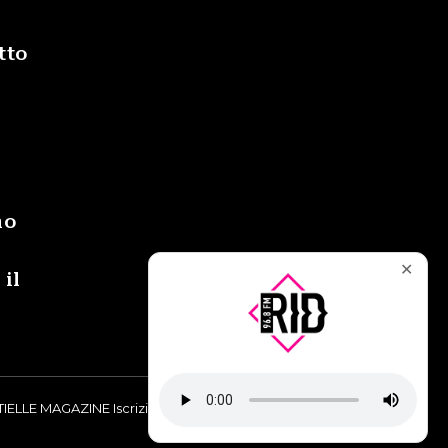
tto
i
no
✕
 il
IELLE MAGAZINE Iscrizione al Tribunale di Torino n° 9748/2019