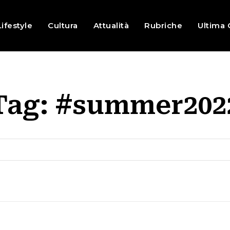
Lifestyle
Cultura
Attualità
Rubriche
Ultima 
Tag:
#summer202