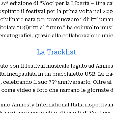
27ª edizione di “Voci per la Libertà – Una 
 ospitato il festival per la prima volta nel 202
plinare nata per promuovere i diritti umani 
itolata “D(i)ritti al futuro,” ha coinvolto musi
nematografici, grazie alla collaborazione unic
La Tracklist
ato con il festival musicale legato ad Amnes
ta incapsulata in un braccialetto USB. La trac
 celebrando il suo 75º anniversario. Oltre ai 
 come video e foto che narrano le giornate de
emio Amnesty International Italia rispettiv
la sezione emergenti e gli ospiti di Voci per 