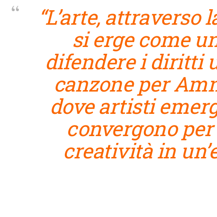
“
L’arte, attraverso 
si erge come u
difendere i diritti
canzone per Amne
dove artisti emerg
convergono per 
creatività in un’