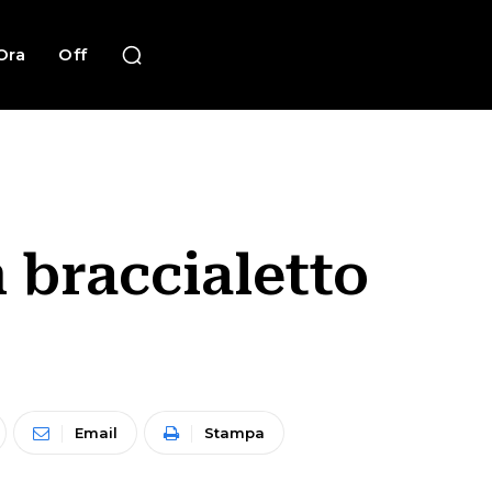
Ora
Off
n braccialetto
Email
Stampa