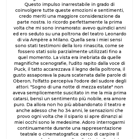
Questo impulso inarrestabile in grado di
coinvolgere tutte queste emozioni e sentimenti,
credo meriti una maggiore considerazione da
parte nostra. Io ricordo perfettamente la prima
volta che mi sono innamorato: avevo quindici anni
ed ero seduto su una poltrona del teatro Leonardo
di via Ampère a Milano. Quella sera i miei sensi
sono stati testimoni della loro rinascita, come se
fossero stati solo parzialmente utilizzati fino a
quel momento. La vista era inebriata da quelle
magnifiche scenografie, l'udito rapito dalla voce di
Puck, il tatto accarezzava il legno della poltrona, il
gusto assaporava la paura scatenata dalle parole di
Oberon, l'olfatto percepiva l'odore del sudore degli
attori. "Sogno di una notte di mezza estate" non
aveva semplicemente suscitato in me la mia prima
catarsi, bensì un sentimento più nobile, era amore
puro. Da allora non ho più abbandonato il teatro e
anche adesso che ho 34 anni, le sensazioni che
provo ogni volta che il sipario si apre dinanzi ai
miei occhi sono le medesime. Adoro interrogarmi
continuamente durante una rappresentazione
teatrale o cinematografica: cerco di carpire il