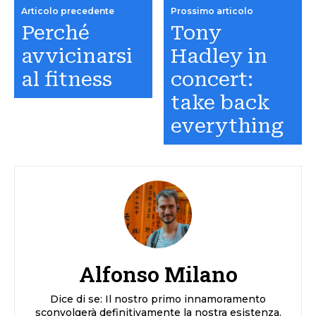
Articolo precedente
Prossimo articolo
Perché
Tony
avvicinarsi
Hadley in
al fitness
concert:
take back
everything
Alfonso Milano
Dice di se: Il nostro primo innamoramento
sconvolgerà definitivamente la nostra esistenza.