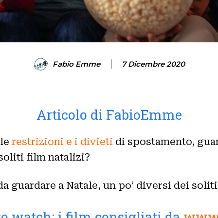
Fabio Emme
7 Dicembre 2020
Articolo di FabioEmme
 le
restrizioni e i divieti
di spostamento, guar
oliti film natalizi?
a guardare a Natale, un po’ diversi dei soliti
o watch: i film consigliati da
www.