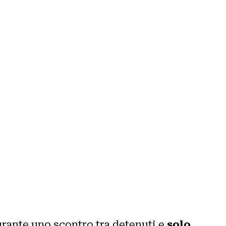
rante uno scontro tra detenuti e
solo