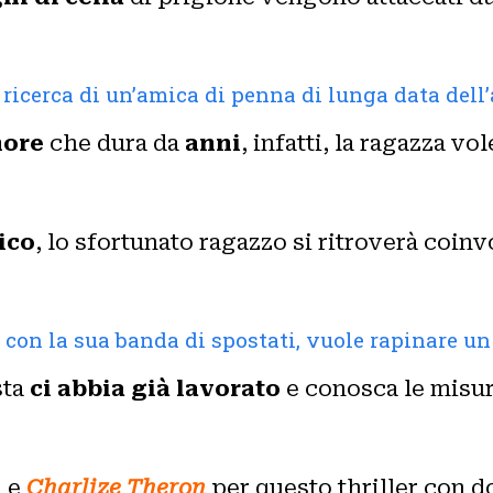
ricerca di un’amica di penna di lunga data dell’
more
che dura da
anni
, infatti, la ragazza v
ico
, lo sfortunato ragazzo si ritroverà coinv
 con la sua banda di spostati, vuole rapinare un
sta
ci abbia già lavorato
e conosca le misur
e
Charlize Theron
per questo thriller con do