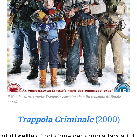
Il Natale sta arrivando:
T
rasporto eccezionale – Un racconto di Natale
(2010)
Trappola Criminale
(2000)
i di cella
di prigione vengono attaccati du