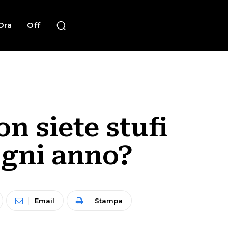
Ora
Off
n siete stufi
 ogni anno?
Email
Stampa