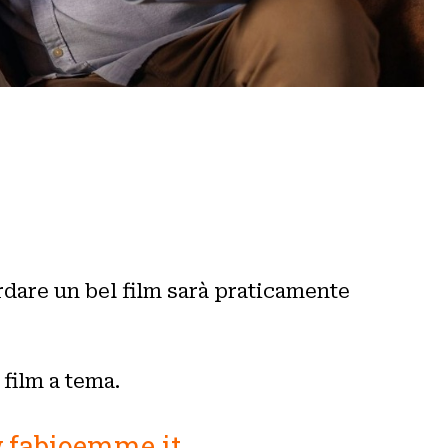
dare un bel film sarà praticamente
 film a tema.
fabioemme.it