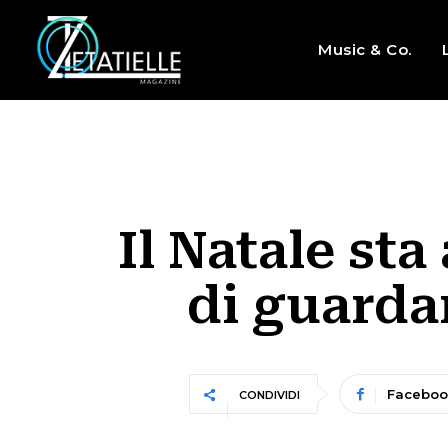
Music & Co.
Il Natale st
di guardar
Faceboo
CONDIVIDI