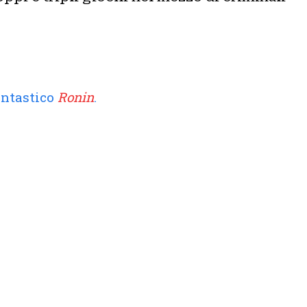
fantastico
Ronin
.