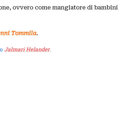
ione, ovvero come mangiatore di bambini
nni Tommila
.
vo
Jalmari Helander
.