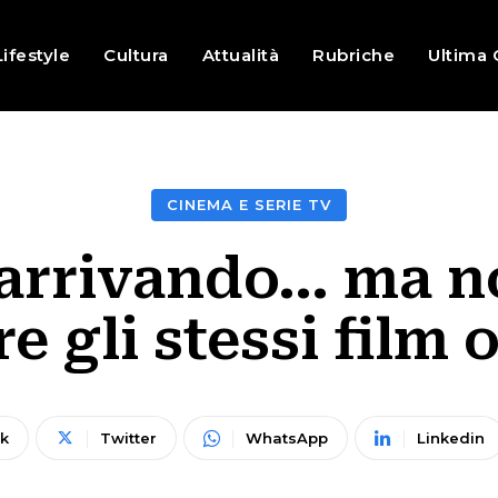
Lifestyle
Cultura
Attualità
Rubriche
Ultima 
CINEMA E SERIE TV
a arrivando… ma no
e gli stessi film
k
Twitter
WhatsApp
Linkedin