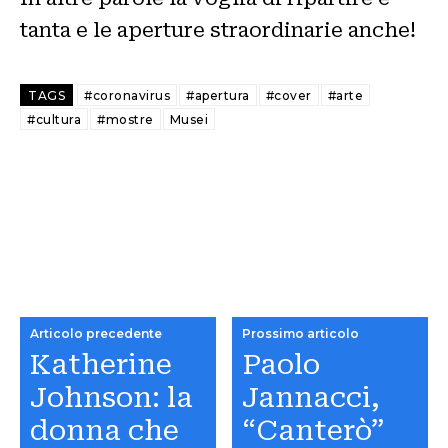
tanta e le aperture straordinarie anche!
TAGS
#coronavirus
#apertura
#cover
#arte
#cultura
#mostre
Musei
Articolo precedente
Prossimo articolo
Katherine
Paolo
Johnson: la
Jannacci,
donna che
“Canterò”