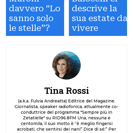
davvero “Lo
descrive la
sanno solo
sua estate da
le stelle”?
vivere
Tina Rossi
(a.k.a. Fulvia Andreatta) Editrice del Magazine.
Giornalista, speaker radiofonica, attualmente co-
conduttrice del programma "Sempre più in
Zetatielle" su RID96.8FM Una, nessuna e
centomila, il suo motto è “è meglio fingersi
acrobati, che sentirsi dei nani” Dice di sé:” Per