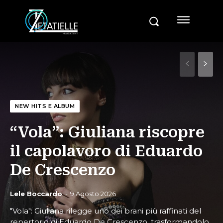
NEW HITS E ALBUM
“Vola”: Giuliana riscopre
il capolavoro di Eduardo
De Crescenzo
Lele Boccardo
-
9 Agosto 2026
"Vola": Giuliana rilegge uno dei brani più raffinati del
repertorio di Eduardo De Crescenzo, trasformandolo