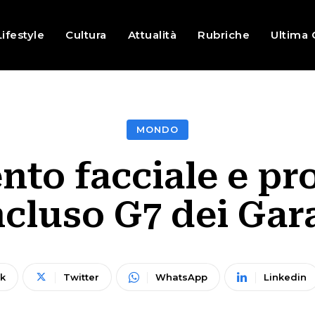
Lifestyle
Cultura
Attualità
Rubriche
Ultima 
MONDO
to facciale e pro
cluso G7 dei Gar
k
Twitter
WhatsApp
Linkedin