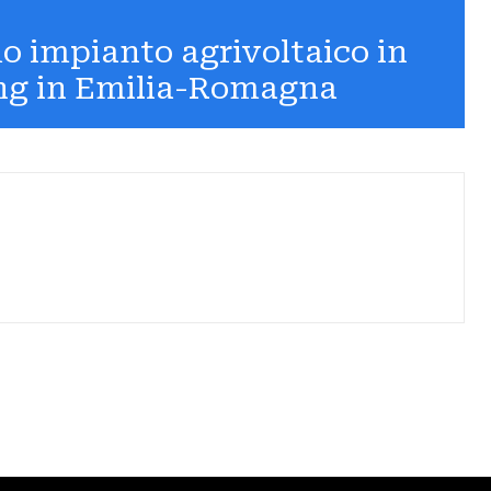
imo impianto agrivoltaico in
ng in Emilia-Romagna