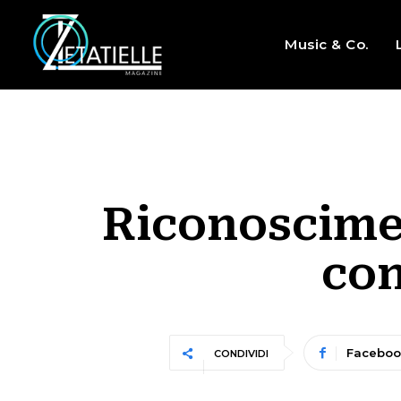
Music & Co.
Riconoscimen
con
Faceboo
CONDIVIDI