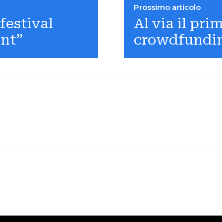
Prossimo articolo
festival
Al via il pr
ant”
crowdfundi