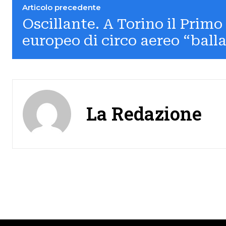
Articolo precedente
Oscillante. A Torino il Primo 
europeo di circo aereo “ball
La Redazione