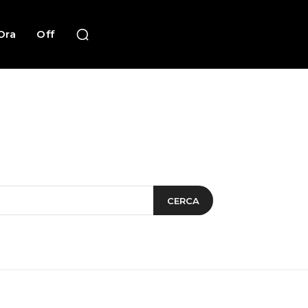
Ora
Off
CERCA