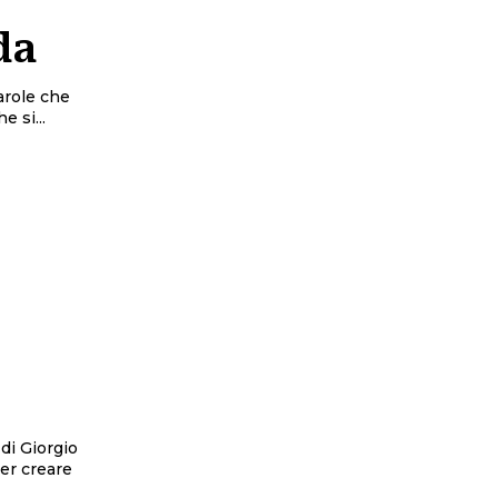
da
 si...
 di Giorgio