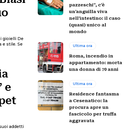
pazzeschi”, c’è
uo
un’anguilla viva
nell’intestino: il caso
(quasi) unico al
mondo
 gioielli De
 e stile. Se
Ultima ora
Roma, incendio in
appartamento: morta
una donna di 70 anni
ia
 e
Ultima ora
Residence fantasma
pet
a Cesenatico: la
procura apre un
fascicolo per truffa
aggravata
suoi addetti