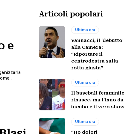
Articoli popolari
Ultima ora
Vannacci, il ‘debutto’
o e
alla Camera:
“Riportare il
centrodestra sulla
rotta giusta”
ganizzarla
 momento come...
Ultima ora
Il baseball femminile
rinasce, ma l’inno da
incubo è il vero show
Ultima ora
Blasi
“Ho dolori