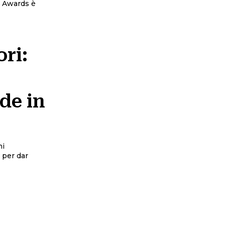
n Awards è
ri:
l
de in
ni
 per dar