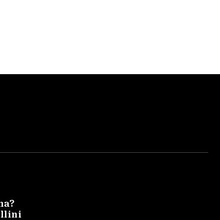
na?
llini