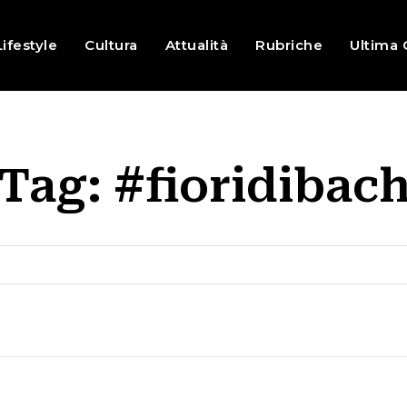
Lifestyle
Cultura
Attualità
Rubriche
Ultima 
Tag:
#fioridibac