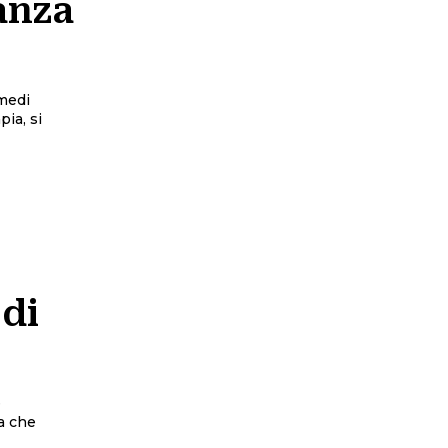
anza
imedi
pia, si
 di
e