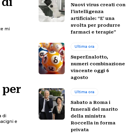
 di
Nuovi virus creati con
l’intelligenza
artificiale: “E’ una
svolta per produrre
ce mi
farmaci e terapie”
Ultima ora
SuperEnalotto,
numeri combinazione
vincente oggi 6
agosto
 per
Ultima ora
Sabato a Roma i
funerali del marito
 di
della ministra
macigni e
Roccella in forma
privata