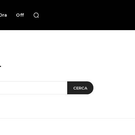
Ora
Off
h
CERCA