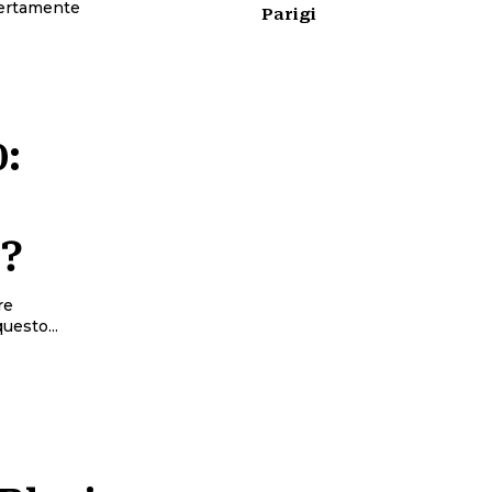
 Certamente
Parigi
0:
i?
re
uesto...