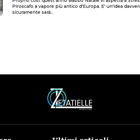
Proprio così: quest'anno Babbo Natale vi aspetta a Stresa
Piroscafo a vapore più antico d'Europa. E' un'idea davvero originale e
sicuramente sarà...