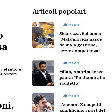
Articoli popolari
Ultima ora
o
Sicurezza, Schiuma:
“Mala movida nasce
sa
da mala gestione,
serve competenza”
Ultima ora
 nel settore
Milan, Amorim senza
er portare
paura: “Puntiamo allo
scudetto”
Ultima ora
oni.
“Account X sospetti
amplificano i post del