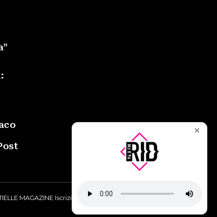
a”
:
daco
✕
Post
IELLE MAGAZINE Iscrizione al Tribunale di Torino n° 9748/2019