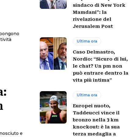
sindaco di New York
Mamdani”: la
rivelazione del
Jerusalem Post
tività
Ultima ora
Caso Delmastro,
Nordio: “Sicuro di lui,
le chat? Un pm non
può entrare dentro la
vita più intima”
a:
Ultima ora
n
Europei nuoto,
Taddeucci vince il
bronzo nella 3 km
knockout: è la sua
onosciuto e
terza medaglia a