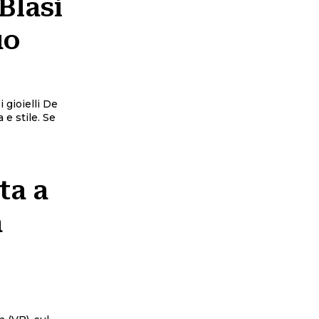
Blasi
uo
 gioielli De
 e stile. Se
ta a
a