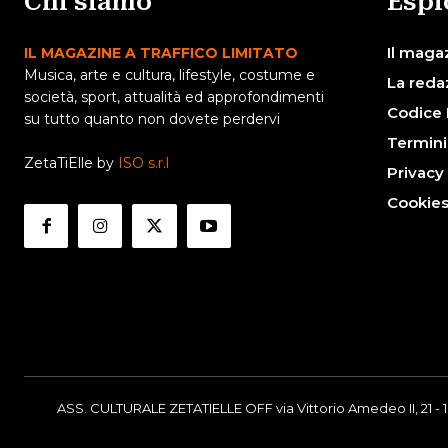
Chi siamo
Espl
Il maga
IL MAGAZINE A TRAFFICO LIMITATO
Musica, arte e cultura, lifestyle, costume e
La reda
società, sport, attualità ed approfondimenti
Codice 
su tutto quanto non dovete perdervi
Termini
ZetaTiElle by
ISO s.r.l
Privacy
Cookie
ASS. CULTURALE ZETATIELLE OFF via Vittorio Amedeo II, 21 - 1