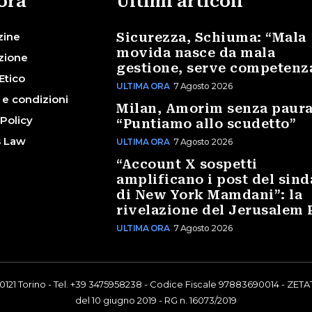
ora
Ultimi articoli
zine
Sicurezza, Schiuma: “Mala
movida nasce da mala
zione
gestione, serve competenz
Etico
ULTIMA ORA
7 Agosto 2026
 e condizioni
Milan, Amorim senza paura
 Policy
“Puntiamo allo scudetto”
s Law
ULTIMA ORA
7 Agosto 2026
“Account X sospetti
amplificano i post del sin
di New York Mamdani”: la
rivelazione del Jerusalem 
ULTIMA ORA
7 Agosto 2026
0121 Torino - Tel. +39 3475958238 - Codice Fiscale 97883690014 - ZETAT
del 10 giugno 2019 - RG n. 16073/2019