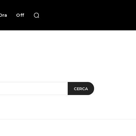
Ora
Off
CERCA