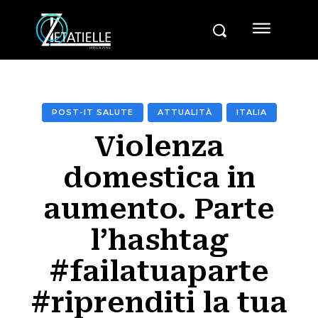
POST-IT SALUTE
ATTUALITÀ
ITALIA
Violenza
domestica in
aumento. Parte
l’hashtag
#failatuaparte
#riprenditi la tua