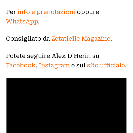
Per
info e prenotazioni
oppure
WhatsApp
.
Consigliato da
Zetatielle Magazine
.
Potete seguire Alex D’Herin su
Facebook
,
Instagram
e sul
sito ufficiale
.