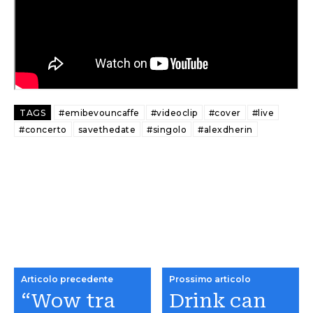
TAGS
#emibevouncaffe
#videoclip
#cover
#live
#concerto
savethedate
#singolo
#alexdherin
Articolo precedente
Prossimo articolo
“Wow tra
Drink can