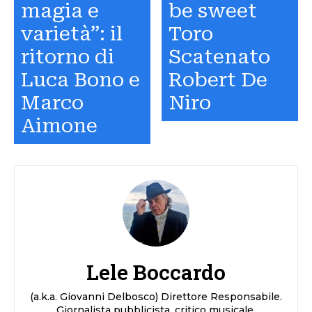
magia e
be sweet
varietà”: il
Toro
ritorno di
Scatenato
Luca Bono e
Robert De
Marco
Niro
Aimone
Lele Boccardo
(a.k.a. Giovanni Delbosco) Direttore Responsabile.
Giornalista pubblicista, critico musicale,