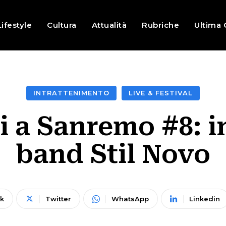
Lifestyle
Cultura
Attualità
Rubriche
Ultima 
INTRATTENIMENTO
LIVE & FESTIVAL
i a Sanremo #8: in
band Stil Novo
k
Twitter
WhatsApp
Linkedin