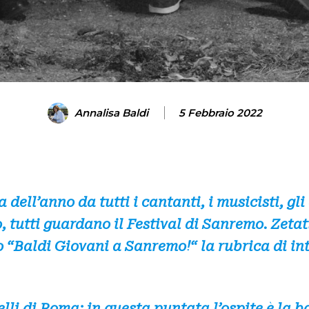
Annalisa Baldi
5 Febbraio 2022
 dell’anno da tutti i cantanti, i musicisti, gli
 tutti guardano il Festival di Sanremo. Zeta
 “Baldi Giovani a Sanremo!“ la rubrica di int
elli di Roma: in questa puntata l’ospite è la b