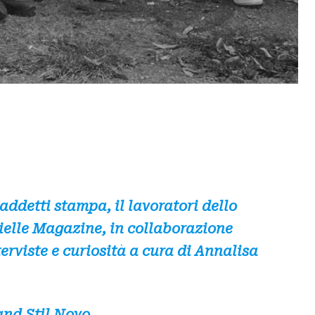
 addetti stampa, il lavoratori dello
tielle Magazine, in collaborazione
erviste e curiosità a cura di Annalisa
and Stil Novo.