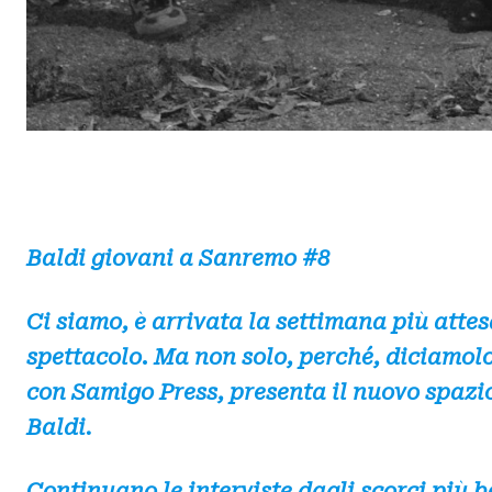
Baldi giovani a Sanremo #8
Ci siamo, è arrivata la settimana più attesa
spettacolo
.
Ma non solo, perché, diciamolo,
con Samigo Press, presenta il nuovo spazio
Baldi.
Continuano le interviste dagli scorci più b