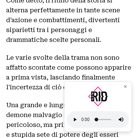
Come detto, il ritmo della storia si
alterna perfettamente in tante scene
d’azione e combattimenti, divertenti
siparietti tra i personaggi e
drammatiche scelte personali.
Le varie svolte della trama non sono
affatto scontate come possono apparire
a prima vista, lasciando finalmente
l’incertezza di ciò che potrà accadere.
✕
Una grande e lunga battaglia dove il
demone malvagio non e’ il nemico più
pericoloso, ma prima viene anzi l’avida
e stupida sete di potere degli esseri