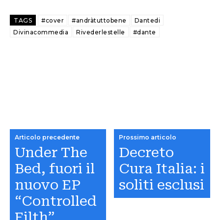
TAGS
#cover
#andràtuttobene
Dantedi
Divinacommedia
Rivederlestelle
#dante
Articolo precedente
Prossimo articolo
Under The
Decreto
Bed, fuori il
Cura Italia: i
nuovo EP
soliti esclusi
“Controlled
Filth”