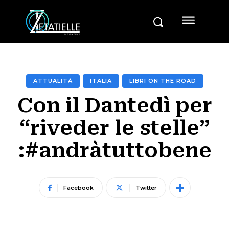
ATTUALITÀ
ITALIA
LIBRI ON THE ROAD
Con il Dantedì per
“riveder le stelle”
:#andràtuttobene
Facebook
Twitter