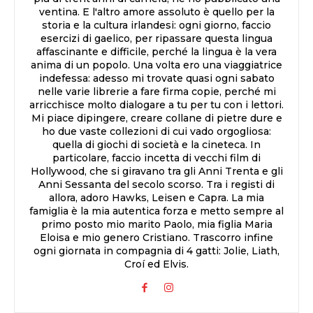
ventina. E l'altro amore assoluto è quello per la
storia e la cultura irlandesi: ogni giorno, faccio
esercizi di gaelico, per ripassare questa lingua
affascinante e difficile, perché la lingua è la vera
anima di un popolo. Una volta ero una viaggiatrice
indefessa: adesso mi trovate quasi ogni sabato
nelle varie librerie a fare firma copie, perché mi
arricchisce molto dialogare a tu per tu con i lettori.
Mi piace dipingere, creare collane di pietre dure e
ho due vaste collezioni di cui vado orgogliosa:
quella di giochi di società e la cineteca. In
particolare, faccio incetta di vecchi film di
Hollywood, che si giravano tra gli Anni Trenta e gli
Anni Sessanta del secolo scorso. Tra i registi di
allora, adoro Hawks, Leisen e Capra. La mia
famiglia è la mia autentica forza e metto sempre al
primo posto mio marito Paolo, mia figlia Maria
Eloisa e mio genero Cristiano. Trascorro infine
ogni giornata in compagnia di 4 gatti: Jolie, Liath,
Croí ed Elvis.