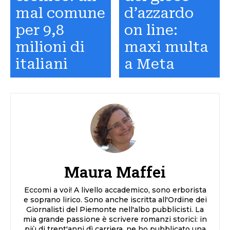
mal comune
d’azzardo
per 9,8
on line:
milioni di
maxi multa
italiani
a Meta
Maura Maffei
Eccomi a voi! A livello accademico, sono erborista
e soprano lirico. Sono anche iscritta all'Ordine dei
Giornalisti del Piemonte nell'albo pubblicisti. La
mia grande passione è scrivere romanzi storici: in
più di trent'anni dì carriera, ne ho pubblicato una