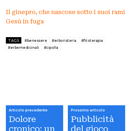
Il ginepro, che nascose sotto i suoi rami
Gesù in fuga
TAGS
#benessere
#erboristeria
#fitoterapia
#erbemedicinali
#cipolla
Articolo precedente
Prossimo articolo
Dolore
Pubblicità
cronico: un
del gioco