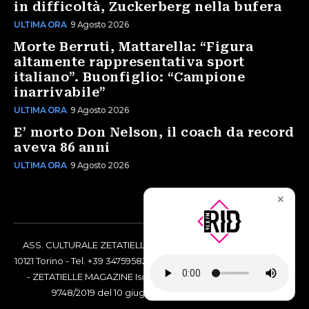
in difficoltà, Zuckerberg nella bufera
ULTIMA ORA
9 Agosto 2026
Morte Berruti, Mattarella: “Figura
altamente rappresentativa sport
italiano”. Buonfiglio: “Campione
inarrivabile”
ULTIMA ORA
9 Agosto 2026
E’ morto Don Nelson, il coach da record
aveva 86 anni
ULTIMA ORA
9 Agosto 2026
✕
ASS. CULTURALE ZETATIELLE OFF via Vittorio Amedeo II, 21 -
10121 Torino - Tel. +39 3475958238 - Codice Fiscale 97883690014
- ZETATIELLE MAGAZINE Iscrizione al Tribunale di Torino n°
9748/2019 del 10 giugno 2019 - RG n. 16073/2019