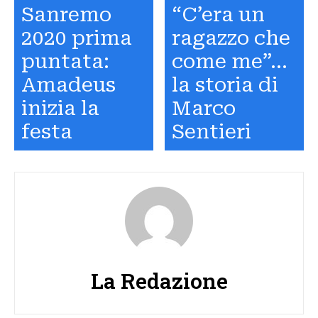
Sanremo
“C’era un
2020 prima
ragazzo che
puntata:
come me”…
Amadeus
la storia di
inizia la
Marco
festa
Sentieri
La Redazione