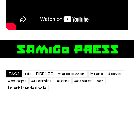
TAGS
rds
FIRENZE
marcobazzoni
Milano
#cover
#bologna
#taormina
#roma
#cabaret
baz
laveritàrendesingle