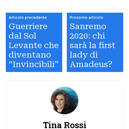
Articolo precedente
Prossimo articolo
Guerriere
Sanremo
dal Sol
2020: chi
Levante che
sarà la first
diventano
lady di
“Invincibili”
Amadeus?
Tina Rossi