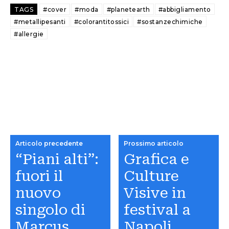
TAGS
#cover
#moda
#planetearth
#abbigliamento
#metallipesanti
#colorantitossici
#sostanzechimiche
#allergie
Articolo precedente
Prossimo articolo
“Piani alti”:
Grafica e
fuori il
Culture
nuovo
Visive in
singolo di
festival a
Marcus
Napoli