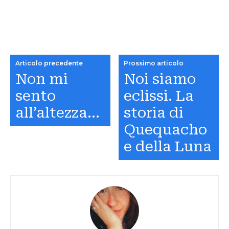
Articolo precedente
Prossimo articolo
Non mi
Noi siamo
sento
eclissi. La
all’altezza…
storia di
Quequacho
e della Luna