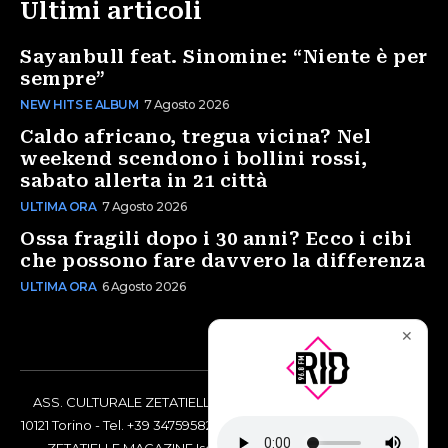
Ultimi articoli
Sayanbull feat. Sinomine: “Niente è per
sempre”
NEW HITS E ALBUM
7 Agosto 2026
Caldo africano, tregua vicina? Nel
weekend scendono i bollini rossi,
sabato allerta in 21 città
ULTIMA ORA
7 Agosto 2026
Ossa fragili dopo i 30 anni? Ecco i cibi
che possono fare davvero la differenza
ULTIMA ORA
6 Agosto 2026
✕
ASS. CULTURALE ZETATIELLE OFF via Vittorio Amedeo II, 21 -
10121 Torino - Tel. +39 3475958238 - Codice Fiscale 97883690014