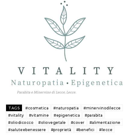
Parabita e Minervino di Lecce, Lecce.
TAGS
#cosmetica
#naturopatia
#minervinodilecce
#vitality
#vitamine
#epigenetica
#parabita
#oliodicocco
#oliovegetale
#cover
#alimentazione
#saluteebenessere
#proprietà
#benefici
#lecce