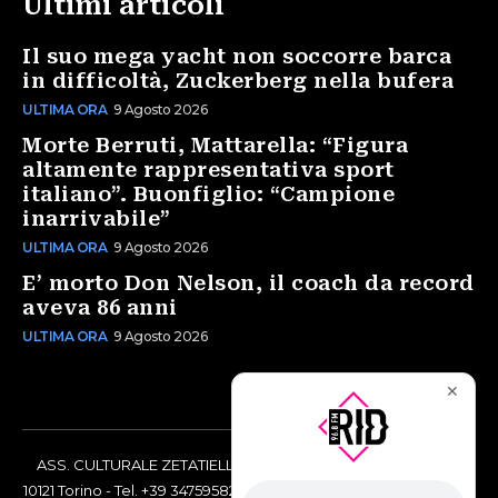
Ultimi articoli
Il suo mega yacht non soccorre barca
in difficoltà, Zuckerberg nella bufera
ULTIMA ORA
9 Agosto 2026
Morte Berruti, Mattarella: “Figura
altamente rappresentativa sport
italiano”. Buonfiglio: “Campione
inarrivabile”
ULTIMA ORA
9 Agosto 2026
E’ morto Don Nelson, il coach da record
aveva 86 anni
ULTIMA ORA
9 Agosto 2026
✕
ASS. CULTURALE ZETATIELLE OFF via Vittorio Amedeo II, 21 -
10121 Torino - Tel. +39 3475958238 - Codice Fiscale 97883690014