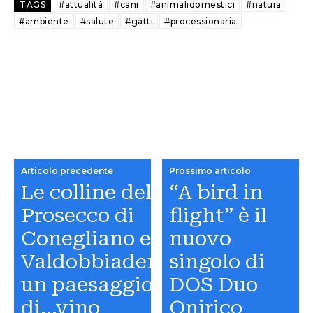
TAGS
#attualità
#cani
#animalidomestici
#natura
#ambiente
#salute
#gatti
#processionaria
Articolo precedente
Prossimo articolo
Le colline del
“A bird in
Prosecco di
flight” è il
Conegliano e
nuovo
Valdobbiadene,
singolo di
un paesaggio
DOS Duo
di…vino
Onirico