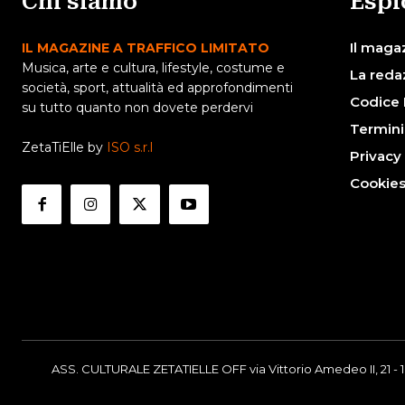
Chi siamo
Espl
Il maga
IL MAGAZINE A TRAFFICO LIMITATO
Musica, arte e cultura, lifestyle, costume e
La reda
società, sport, attualità ed approfondimenti
Codice 
su tutto quanto non dovete perdervi
Termini
ZetaTiElle by
ISO s.r.l
Privacy
Cookie
ASS. CULTURALE ZETATIELLE OFF via Vittorio Amedeo II, 21 - 1