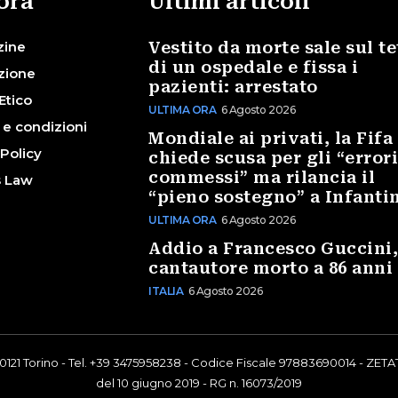
ora
Ultimi articoli
zine
Vestito da morte sale sul te
di un ospedale e fissa i
zione
pazienti: arrestato
Etico
ULTIMA ORA
6 Agosto 2026
 e condizioni
Mondiale ai privati, la Fifa
 Policy
chiede scusa per gli “error
commessi” ma rilancia il
s Law
“pieno sostegno” a Infanti
ULTIMA ORA
6 Agosto 2026
Addio a Francesco Guccini,
cantautore morto a 86 anni
ITALIA
6 Agosto 2026
0121 Torino - Tel. +39 3475958238 - Codice Fiscale 97883690014 - ZETAT
del 10 giugno 2019 - RG n. 16073/2019