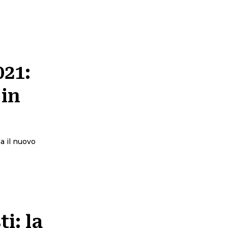
021:
 in
ma il nuovo
i: la