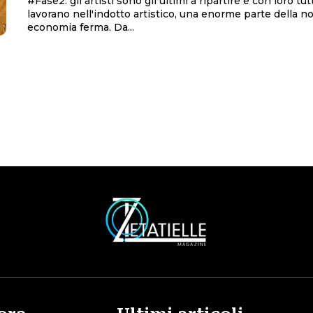
#Fase2: gli artisti sono gli ultimi a ripartire e con loro tu
lavorano nell'indotto artistico, una enorme parte della no
economia ferma. Da...