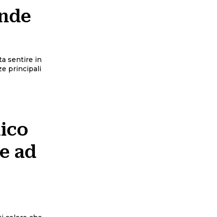
ende
ta sentire in
ze principali
lico
e ad