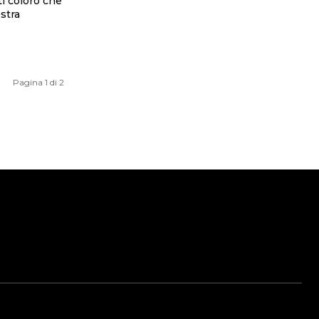
tti coloro che
stra
Pagina 1 di 2