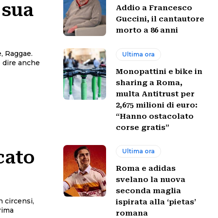
 sua
Addio a Francesco
Guccini, il cantautore
morto a 86 anni
e, Raggae.
Ultima ora
o dire anche
Monopattini e bike in
sharing a Roma,
multa Antitrust per
2,675 milioni di euro:
“Hanno ostacolato
corse gratis”
Ultima ora
cato
Roma e adidas
svelano la nuova
seconda maglia
 circensi,
ispirata alla ‘pietas’
romana