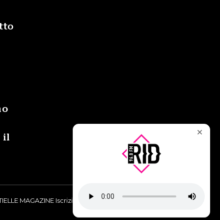
tto
i
no
✕
 il
IELLE MAGAZINE Iscrizione al Tribunale di Torino n° 9748/2019