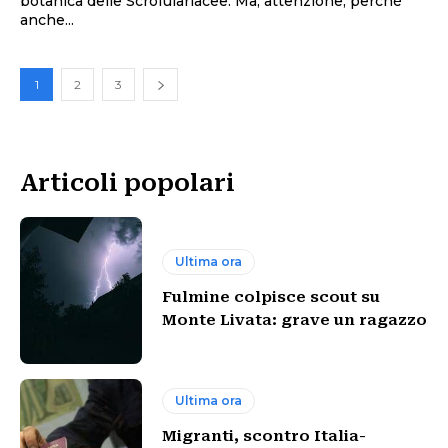
botanica delle Scrofulariacee. Ma, attenzione, perché
anche...
1
2
3
Articoli popolari
Ultima ora
Fulmine colpisce scout su
Monte Livata: grave un ragazzo
Ultima ora
Migranti, scontro Italia-