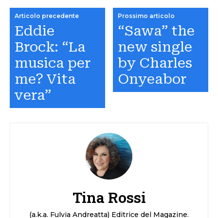
Articolo precedente
Prossimo articolo
Eddie
“Sawa” the
Brock: “La
new single
musica per
by Charles
me? Vita
Onyeabor
vera”
Tina Rossi
(a.k.a. Fulvia Andreatta) Editrice del Magazine.