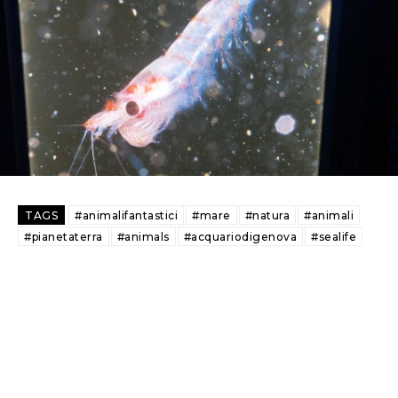
TAGS
#animalifantastici
#mare
#natura
#animali
#pianetaterra
#animals
#acquariodigenova
#sealife