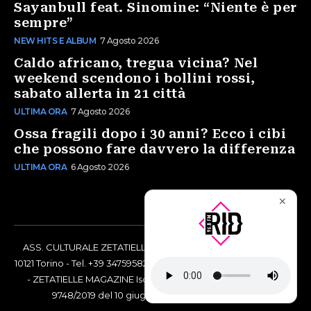
Sayanbull feat. Sinomine: “Niente è per
sempre”
NEW HITS E ALBUM
7 Agosto 2026
Caldo africano, tregua vicina? Nel
weekend scendono i bollini rossi,
sabato allerta in 21 città
ULTIMA ORA
7 Agosto 2026
Ossa fragili dopo i 30 anni? Ecco i cibi
che possono fare davvero la differenza
ULTIMA ORA
6 Agosto 2026
✕
ASS. CULTURALE ZETATIELLE OFF via Vittorio Amedeo II, 21 -
10121 Torino - Tel. +39 3475958238 - Codice Fiscale 97883690014
- ZETATIELLE MAGAZINE Iscrizione al Tribunale di Torino n°
9748/2019 del 10 giugno 2019 - RG n. 16073/2019