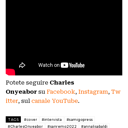
Potete seguire
Charles
Onyeabor
su
Facebook
,
Instagram
,
Tw
itter
, sul
canale YouTube
.
TAGS
#cover
#intervista
#samigopress
#CharlesOnyeabor
#sanremo2022
#annalisabaldi