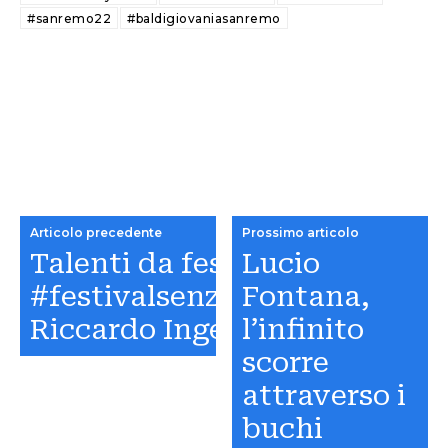
#sanremo22
#baldigiovaniasanremo
Articolo precedente
Prossimo articolo
Talenti da festival al
Lucio
#festivalsenzafestival:
Fontana,
Riccardo Inge
l’infinito
scorre
attraverso i
buchi