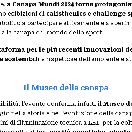
ne,
a Canapa Mundi 2024 torna protagonist
no esibizioni di
calisthenics e challenge s
ubblico a partecipare attivamente e a sperim
ra la canapa e il mondo dello sport.
taforma per le più recenti innovazioni de
e sostenibili
e rispettose dell’ambiente e s
Il Museo della canapa
ibilità, l’evento conferma infatti il
Museo d
aggio nella storia e nell’evoluzione della can
ini di illuminazione tecnica a LED per la col
sieme alle ultime
novità genetiche, piante 