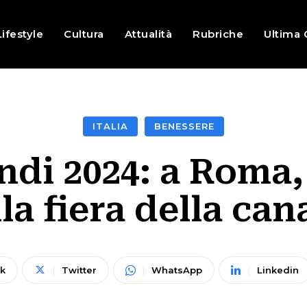
Lifestyle
Cultura
Attualità
Rubriche
Ultima 
ITALIA
BENESSERE
di 2024: a Roma, 
la fiera della ca
k
Twitter
WhatsApp
Linkedin