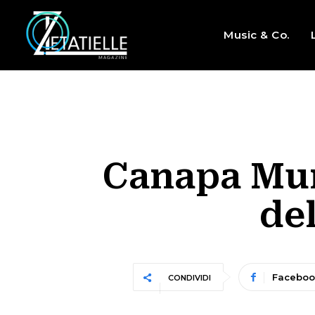
Music & Co.
Canapa Mun
del
Faceboo
CONDIVIDI