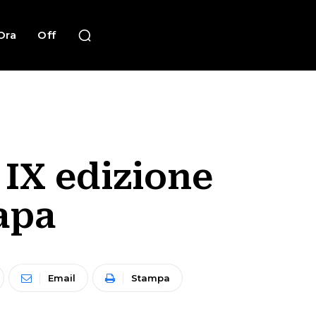
Ora
Off
IX edizione
napa
Email
Stampa