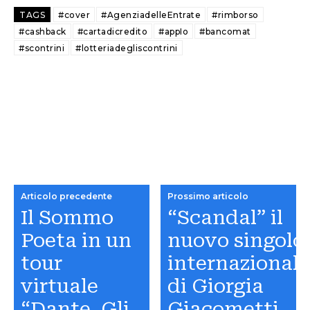
TAGS
#cover
#AgenziadelleEntrate
#rimborso
#cashback
#cartadicredito
#appIo
#bancomat
#scontrini
#lotteriadegliscontrini
Articolo precedente
Prossimo articolo
Il Sommo
“Scandal” il
Poeta in un
nuovo singolo
tour
internazional
virtuale
di Giorgia
“Dante. Gli
Giacometti