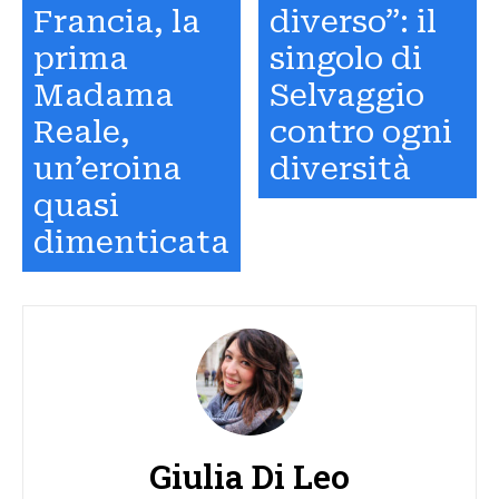
Francia, la
diverso”: il
prima
singolo di
Madama
Selvaggio
Reale,
contro ogni
un’eroina
diversità
quasi
dimenticata
Giulia Di Leo