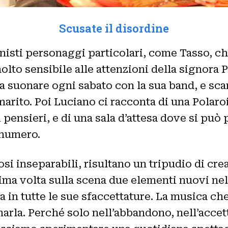
Scusate il disordine
nisti personaggi particolari, come Tasso, ch
olto sensibile alle attenzioni della signora 
 a suonare ogni sabato con la sua band, e sc
l marito. Poi Luciano ci racconta di una Polar
 pensieri, e di una sala d’attesa dove si pu
 numero.
osi inseparabili, risultano un tripudio di cre
a volta sulla scena due elementi nuovi nello
a in tutte le sue sfaccettature. La musica ch
arla. Perché solo nell’abbandono, nell’accet