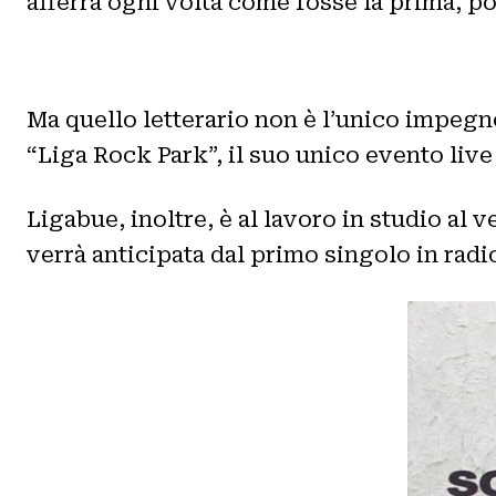
afferra ogni volta come fosse la prima, 
Ma quello letterario non è l’unico impegn
“Liga Rock Park”, il suo unico evento live
Ligabue, inoltre, è al lavoro in studio al 
verrà anticipata dal primo singolo in radio