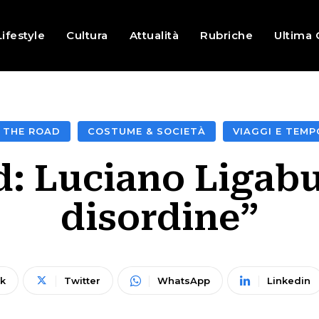
Lifestyle
Cultura
Attualità
Rubriche
Ultima 
N THE ROAD
COSTUME & SOCIETÀ
VIAGGI E TEMP
: Luciano Ligabu
disordine”
k
Twitter
WhatsApp
Linkedin