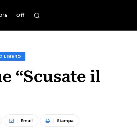
Ora
Off
O LIBERO
e “Scusate il
Email
Stampa