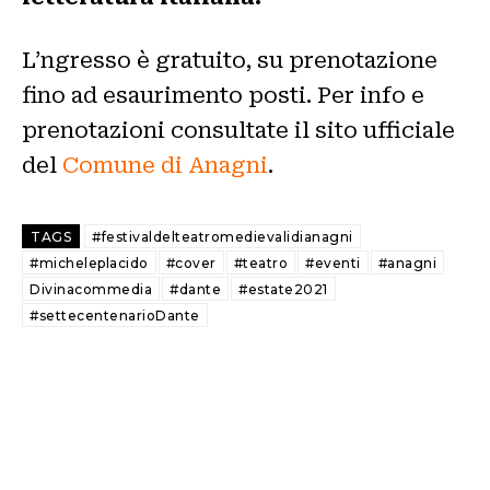
L’ngresso è gratuito, su prenotazione
fino ad esaurimento posti. Per info e
prenotazioni consultate il sito ufficiale
del
Comune di Anagni
.
TAGS
#festivaldelteatromedievalidianagni
#micheleplacido
#cover
#teatro
#eventi
#anagni
Divinacommedia
#dante
#estate2021
#settecentenarioDante