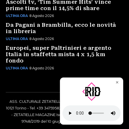
Ascolti tv, ‘Tim Summer Hits’ vince
prime time con il 14,5% di share
ULTIMA ORA
8 Agosto 2026
Da Pagani a Brambilla, ecco le novità
in libreria
ULTIMA ORA
8 Agosto 2026
Europei, super Paltrinieri e argento
Italia in staffetta mista 4 x 1,5 km
fondo
ULTIMA ORA
8 Agosto 2026
✕
ASS. CULTURALE ZETATIELLE OFF via Vittorio Amedeo II, 21 -
10121 Torino - Tel. +39 3475958238 - Codice Fiscale 97883690014
- ZETATIELLE MAGAZINE Iscrizione al Tribunale di Torino n°
9748/2019 del 10 giugno 2019 - RG n. 16073/2019