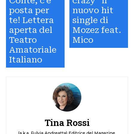
Conte, c’è
crazy” il
posta per
nuovo hit
te! Lettera
single di
aperta del
Mozez feat.
Teatro
Mico
Amatoriale
Italiano
Tina Rossi
(a.k.a. Fulvia Andreatta) Editrice del Magazine.