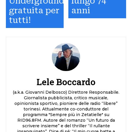
Underground
lungo 74
gratuita per
anni
tutti!
Lele Boccardo
(a.k.a. Giovanni Delbosco) Direttore Responsabile.
Giornalista pubblicista, critico musicale,
opinionista sportivo, pioniere delle radio “libere”
torinesi. Attualmente co-conduttore del
programma "Sempre più in Zetatielle" su
RID96.8FM. Autore del romanzo “Un futuro da
scrivere insieme” e del thriller “Il rullante
insanguinato”. Dice di sé: “Il mio cuore batte a