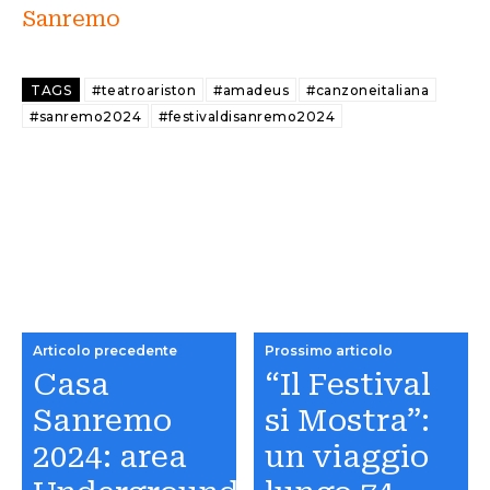
Sanremo
TAGS
#teatroariston
#amadeus
#canzoneitaliana
#sanremo2024
#festivaldisanremo2024
Articolo precedente
Prossimo articolo
Casa
“Il Festival
Sanremo
si Mostra”:
2024: area
un viaggio