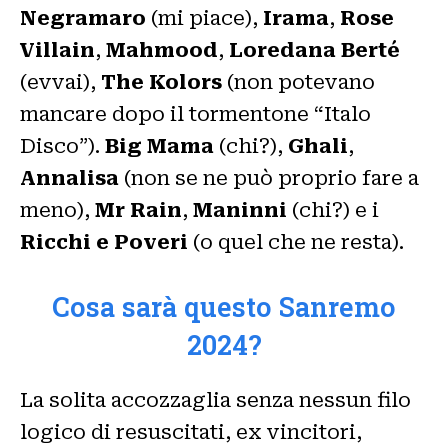
Negramaro
(mi piace),
Irama
,
Rose
Villain
,
Mahmood
,
Loredana Berté
(evvai),
The Kolors
(non potevano
mancare dopo il tormentone “Italo
Disco”).
Big Mama
(chi?),
Ghali
,
Annalisa
(non se ne può proprio fare a
meno),
Mr Rain
,
Maninni
(chi?) e i
Ricchi e Poveri
(o quel che ne resta).
Cosa sarà questo Sanremo
2024?
La solita accozzaglia senza nessun filo
logico di resuscitati, ex vincitori,