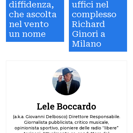
diffidenza,
uffici nel
che ascolta
complesso
nel vento
Richard
un nome
Ginori a
Milano
Lele Boccardo
(a.k.a. Giovanni Delbosco) Direttore Responsabile.
Giornalista pubblicista, critico musicale,
opinionista sportivo, pioniere delle radio “libere”