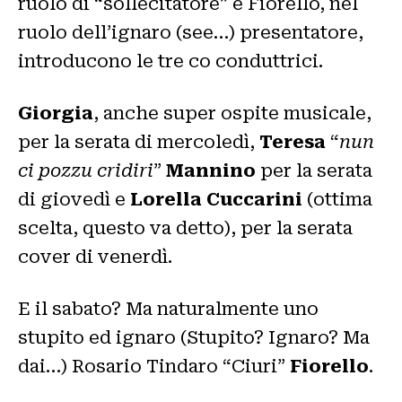
ruolo di “sollecitatore” e Fiorello, nel
ruolo dell’ignaro (see…) presentatore,
introducono le tre co conduttrici.
Giorgia
, anche super ospite musicale,
per la serata di mercoledì,
Teresa
“
nun
ci pozzu cridiri
”
Mannino
per la serata
di giovedì e
Lorella Cuccarini
(ottima
scelta, questo va detto), per la serata
cover di venerdì.
E il sabato? Ma naturalmente uno
stupito ed ignaro (Stupito? Ignaro? Ma
dai…) Rosario Tindaro “Ciuri”
Fiorello
.