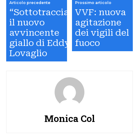
Articolo precedente
Prossimo articolo
“Sottotraccia”,
VVF: nuova
il nuovo
agitazione
avvincente
dei vigili del
giallo di Eddy
fuoco
Lovaglio
Monica Col