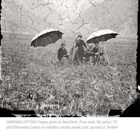
ANNIBAL OTTINO Cogne, prati di Sant’Orso. Fine anni ’60, primi ‘70
dell’Ottocento Lastra al collodio umido Aosta, coll. privata G. Fedele