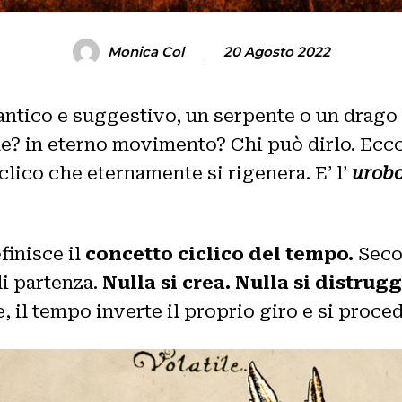
Monica Col
20 Agosto 2022
 antico e suggestivo, un serpente o un drago
ile? in eterno movimento? Chi può dirlo. Ec
iclico che eternamente si rigenera. E’ l’
urob
efinisce il
concetto ciclico del tempo.
Seco
di partenza.
Nulla si crea. Nulla si distrug
, il tempo inverte il proprio giro e si proce