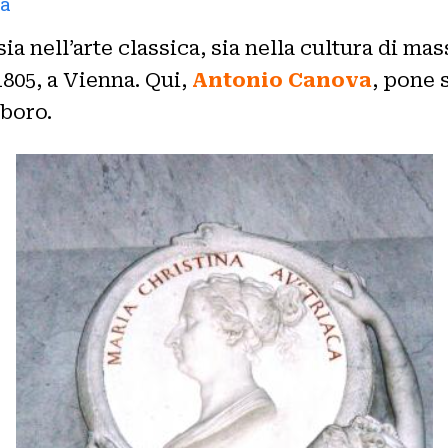
va
sia nell’arte classica, sia nella cultura di ma
1805, a Vienna. Qui,
Antonio Canova
, pone 
oboro.