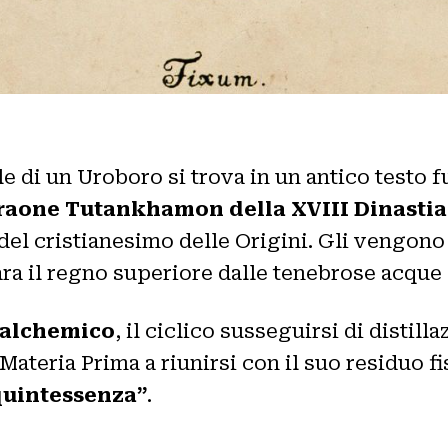
e di un Uroboro si trova in un antico testo 
raone Tutankhamon della XVIII Dinastia
 cristianesimo delle Origini. Gli vengono a
ra il regno superiore dalle tenebrose acque
 alchemico
, il ciclico susseguirsi di disti
Materia Prima a riunirsi con il suo residuo f
“quintessenza”
.