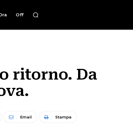
Ora
Off
o ritorno. Da
ova.
Email
Stampa