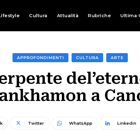
Lifestyle
Cultura
Attualità
Rubriche
Ultima 
APPROFONDIMENTI
CULTURA
ARTE
serpente del’etern
ankhamon a Can
k
Twitter
WhatsApp
Linkedin