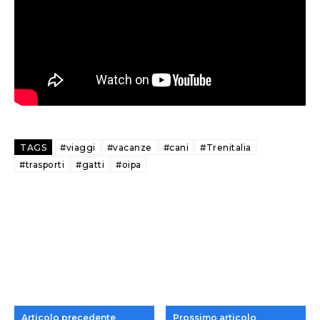
TAGS
#viaggi
#vacanze
#cani
#Trenitalia
#trasporti
#gatti
#oipa
Articolo precedente
Prossimo articolo