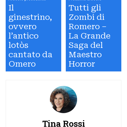
Il
Tutti gli
ginestrino,
Zombi di
ovvero
Romero –
l’antico
La Grande
lotòs
Saga del
cantato da
Maestro
Omero
Horror
Tina Rossi