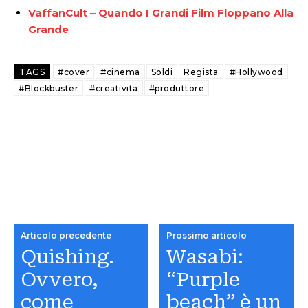
VaffanCult – Quando I Grandi Film Floppano Alla
Grande
TAGS
#cover
#cinema
Soldi
Regista
#Hollywood
#Blockbuster
#creativita
#produttore
Articolo precedente
Prossimo articolo
Quishing.
Wasabi:
Ovvero,
“Purple
come
beach” è un