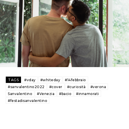
TAGS
#vday
#whiteday
#14febbraio
#sanvalentino2022
#cover
#curiosità
#verona
Sanvalentino
#Venezia
#bacio
#innamorati
#festadisanvalentino