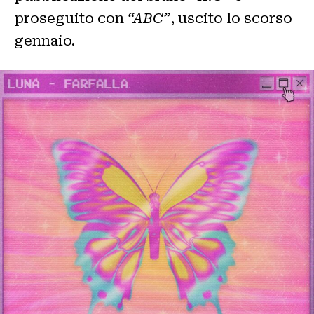
proseguito con
“ABC”
, uscito lo scorso
gennaio.