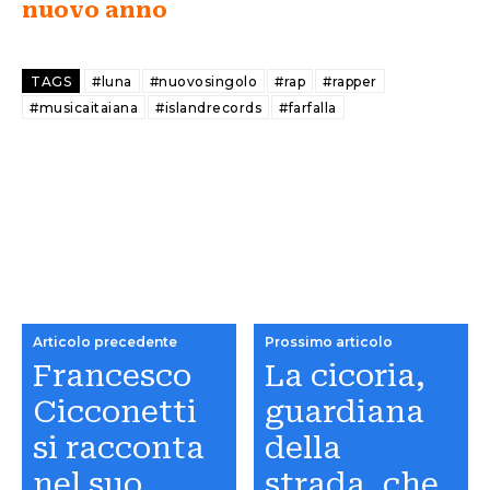
nuovo anno
TAGS
#luna
#nuovosingolo
#rap
#rapper
#musicaitaiana
#islandrecords
#farfalla
Articolo precedente
Prossimo articolo
Francesco
La cicoria,
Cicconetti
guardiana
si racconta
della
nel suo
strada, che