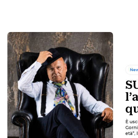
New
S
l’
qu
È usc
Gorni
età”, 