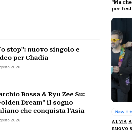
“Ma che 
per l’est
o stop”: nuovo singolo e
ideo per Chadia
gosto 2026
rchio Bossa & Ryu Zee Su:
Golden Dream” il sogno
aliano che conquista l’Asia
New Hit
gosto 2026
ALMA Aco
nuovo s