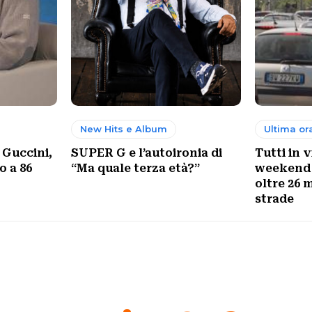
New Hits e Album
Ultima or
 Guccini,
SUPER G e l’autoironia di
Tutti in 
o a 86
“Ma quale terza età?”
weekend 
oltre 26 m
strade