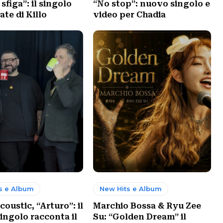
sfiga”: il singolo
“No stop”: nuovo singolo e
ate di Killo
video per Chadia
s e Album
New Hits e Album
ustic, “Arturo”: il
Marchio Bossa & Ryu Zee
ingolo racconta il
Su: “Golden Dream” il