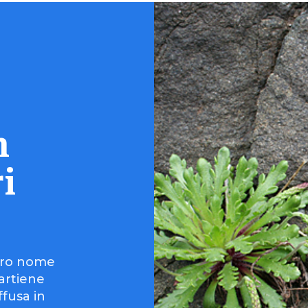
n
i
ltro nome
partiene
ffusa in