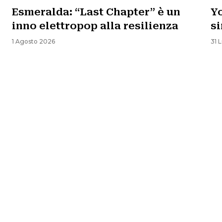
Esmeralda: “Last Chapter” è un
Yo
inno elettropop alla resilienza
si
1 Agosto 2026
31 