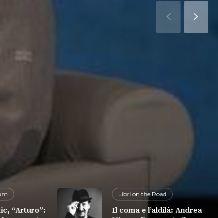
bum
Libri on the Road
c, “Arturo”:
Il coma e l’aldilà: Andrea