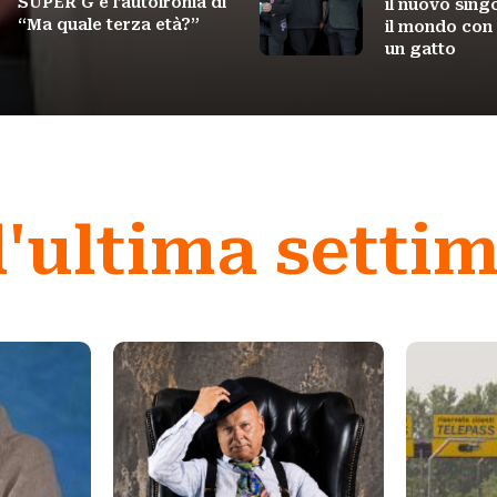
SUPER G e l’autoironia di
il nuovo sing
“Ma quale terza età?”
il mondo con 
un gatto
l'ultima setti