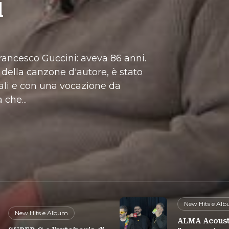
i
Francesco Guccini: aveva 86 anni.
 della canzone d'autore, è stato
ali e con una vocazione da
 che...
New Hits e Al
New Hits e Album
ALMA Acousti