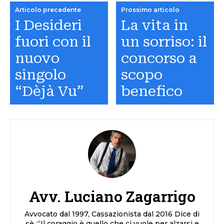
Articolo precedente
Prossimo articolo
I Desideri
La vita in
fuori con il
un sorriso: il
nuovo
concorso a
singolo
scopo
“Dèjà Vu”
benefico
Avv. Luciano Zagarrigo
Avvocato dal 1997, Cassazionista dal 2016 Dice di
sè :“Il coraggio è quello che ci vuole per alzarsi e