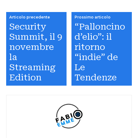
Articolo precedente
Prossimo articolo
Security
“Palloncino
Summit, il 9
d’elio”: il
novembre
ritorno
la
“indie” de
Streaming
Le
Edition
Tendenze