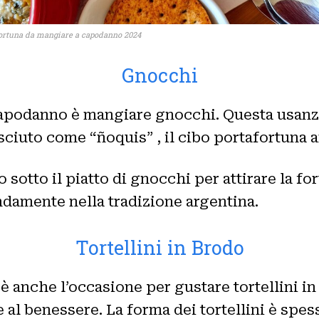
fortuna da mangiare a capodanno 2024
Gnocchi
apodanno è mangiare gnocchi. Questa usanza,
sciuto come “ñoquis” , il cibo portafortuna a
 sotto il piatto di gnocchi per attirare la fo
ondamente nella tradizione argentina.
Tortellini in Brodo
 anche l’occasione per gustare tortellini in
e al benessere. La forma dei tortellini è spe