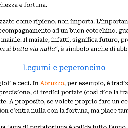
hezza e fortuna.
tilizzate come ripieno, non importa. L’impor
accompagnamento ad un buon cotechino, guarn
iale. Il maiale, infatti, significa futuro, pr
n si butta via nulla
“, è simbolo anche di ab
Legumi e peperoncino
oli e ceci. In
Abruzzo
, per esempio, è tradi
precisione, di tredici portate (così dice la t
e. A proposito, se volete proprio fare un c
on c’entra nulla con la fortuna, ma piace tan
ua fama di portafortuna è valida tutto l’anno