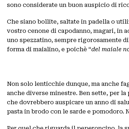
sono considerate un buon auspicio di ricc
Che siano bollite, saltate in padella o u
vostro cenone di capodanno, magari, in 
uno spezzatino, sempre rigorosamente di ma
forma di maialino, e poichè “
del maiale no
Non solo lenticchie dunque, ma anche fagi
anche diverse minestre. Ben sette, per la 
che dovrebbero auspicare un anno di salut
pasta in brodo con le sarde e pomodoro. N
Per quel che riguarda il peperoncino, la s