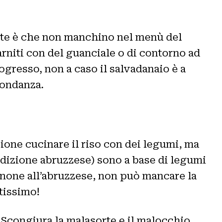
tante è che non manchino nel menù del
iti con del guanciale o di contorno ad
ogresso, non a caso il salvadanaio è a
bondanza.
zione cucinare il riso con dei legumi, ma
radizione abruzzese) sono a base di legumi
enone all’abruzzese, non può mancare la
tissimo!
. Scongiura la malasorte e il malocchio,