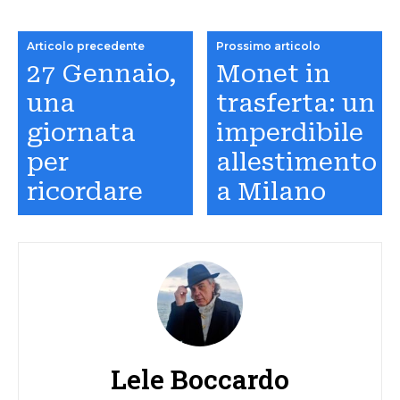
Articolo precedente
Prossimo articolo
27 Gennaio,
Monet in
una
trasferta: un
giornata
imperdibile
per
allestimento
ricordare
a Milano
Lele Boccardo