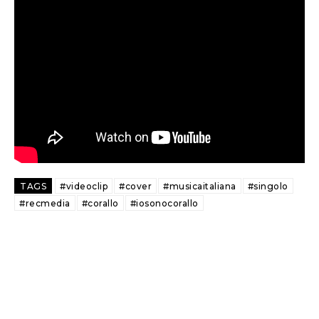
TAGS
#videoclip
#cover
#musicaitaliana
#singolo
#recmedia
#corallo
#iosonocorallo