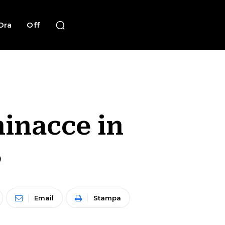
Ora
Off
minacce in
3
Email
Stampa