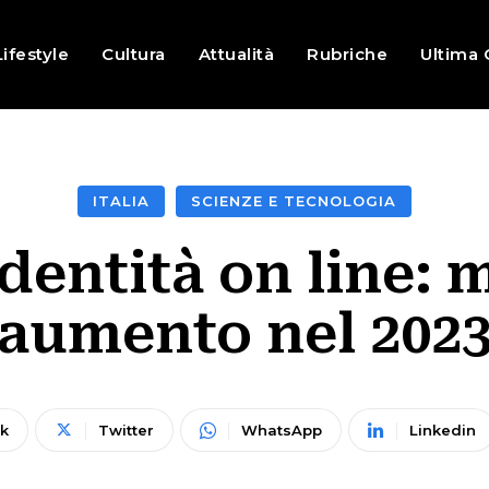
Lifestyle
Cultura
Attualità
Rubriche
Ultima 
ITALIA
SCIENZE E TECNOLOGIA
identità on line: 
aumento nel 202
k
Twitter
WhatsApp
Linkedin