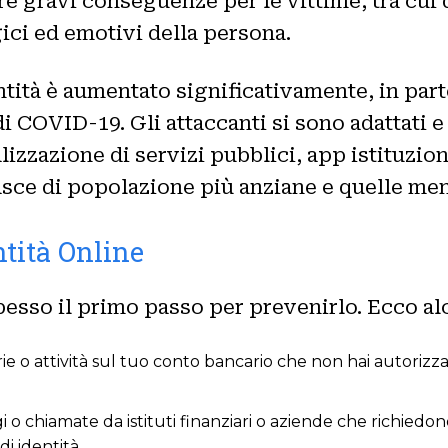
re gravi conseguenze per le vittime, tra cui 
ici ed emotivi della persona.
dentità è aumentato significativamente, in pa
di COVID-19. Gli attaccanti si sono adattati e
alizzazione di servizi pubblici, app istituzio
asce di popolazione più anziane e quelle men
ntità Online
spesso il primo passo per prevenirlo. Ecco al
arie o attività sul tuo conto bancario che non hai autoriz
o chiamate da istituti finanziari o aziende che richiedon
i identità.