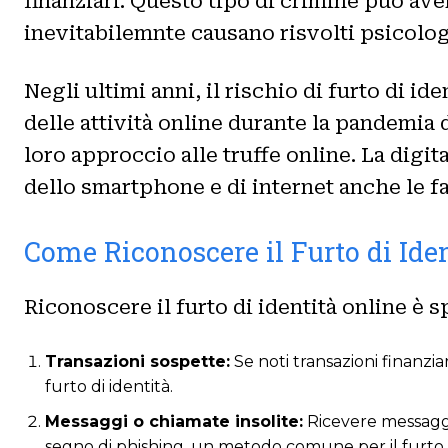
finanziari. Questo tipo di crimine può ave
inevitabilemnte causano risvolti psicolog
Negli ultimi anni, il rischio di furto di i
delle attività online durante la pandemia 
loro approccio alle truffe online. La digit
dello smartphone e di internet anche le f
Come Riconoscere il Furto di Ide
Riconoscere il furto di identità online è 
Transazioni sospette:
Se noti transazioni finanzi
furto di identità.
Messaggi o chiamate insolite:
Ricevere messaggi 
segno di phishing, un metodo comune per il furto d