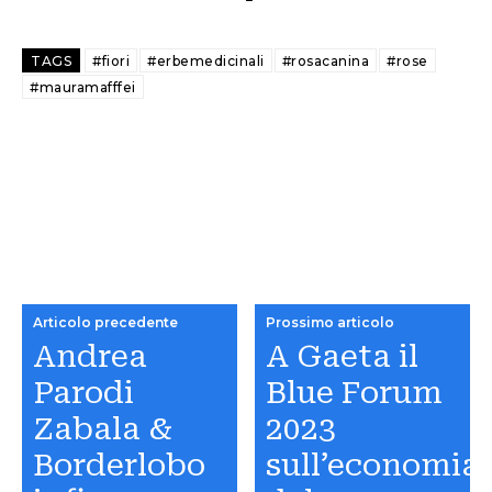
TAGS
#fiori
#erbemedicinali
#rosacanina
#rose
#mauramafffei
Articolo precedente
Prossimo articolo
Andrea
A Gaeta il
Parodi
Blue Forum
Zabala &
2023
Borderlobo
sull’economia