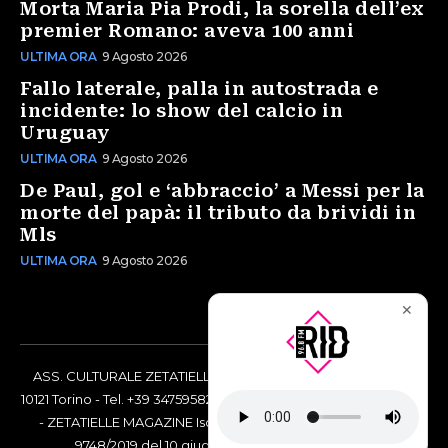
Morta Maria Pia Prodi, la sorella dell’ex
premier Romano: aveva 100 anni
ULTIMA ORA
9 Agosto 2026
Fallo laterale, palla in autostrada e
incidente: lo show del calcio in
Uruguay
ULTIMA ORA
9 Agosto 2026
De Paul, gol e ‘abbraccio’ a Messi per la
morte del papà: il tributo da brividi in
Mls
ULTIMA ORA
9 Agosto 2026
✕
ASS. CULTURALE ZETATIELLE OFF via Vittorio Amedeo II, 21 -
10121 Torino - Tel. +39 3475958238 - Codice Fiscale 97883690014
- ZETATIELLE MAGAZINE Iscrizione al Tribunale di Torino n°
9748/2019 del 10 giugno 2019 - RG n. 16073/2019