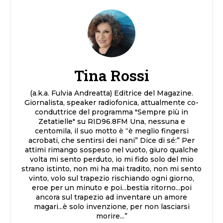
Tina Rossi
(a.k.a. Fulvia Andreatta) Editrice del Magazine.
Giornalista, speaker radiofonica, attualmente co-
conduttrice del programma "Sempre più in
Zetatielle" su RID96.8FM Una, nessuna e
centomila, il suo motto è “è meglio fingersi
acrobati, che sentirsi dei nani” Dice di sé:” Per
attimi rimango sospeso nel vuoto, giuro qualche
volta mi sento perduto, io mi fido solo del mio
strano istinto, non mi ha mai tradito, non mi sento
vinto, volo sul trapezio rischiando ogni giorno,
eroe per un minuto e poi...bestia ritorno...poi
ancora sul trapezio ad inventare un amore
magari...è solo invenzione, per non lasciarsi
morire...”