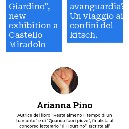
Giardino”,
avanguardia?
new
Un viaggio ai
exhibition a
confini del
Castello
kitsch.
Miradolo
Arianna Pino
Autrice del libro “Resta almeno il tempo di un
tramonto” e di “Quando fuori piove”, finalista al
concorso letterario “Il Tiburtino”. Iscritta all’