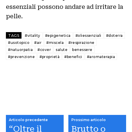
essenziali possono andare ad irritare la
pelle.
TAGS
#vitality
#epigenetica
#oliessenziali
#doterra
#usotopico
#air
#miscela
#respirazione
#natuorpatia
#cover
salute
benessere
#prevenzione
#proprietà
#benefici
#aromaterapia
Articolo precedente
Prossimo articolo
“Oltre il
Brutto o